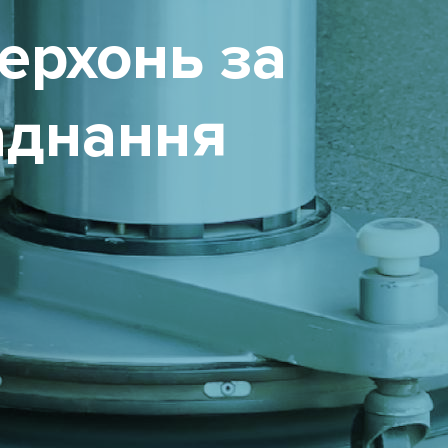
ерхонь за
аднання