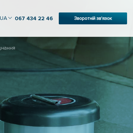
UA
067 434 22 46
Зворотній зв'язок
днання