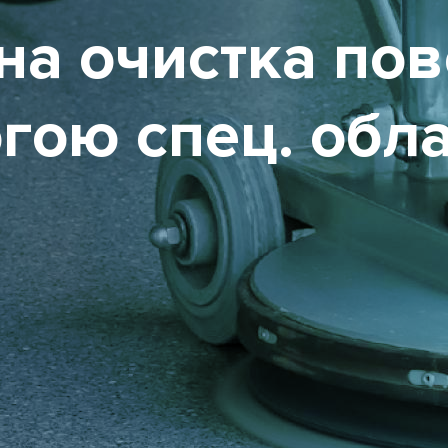
на очистка пов
гою спец. обл