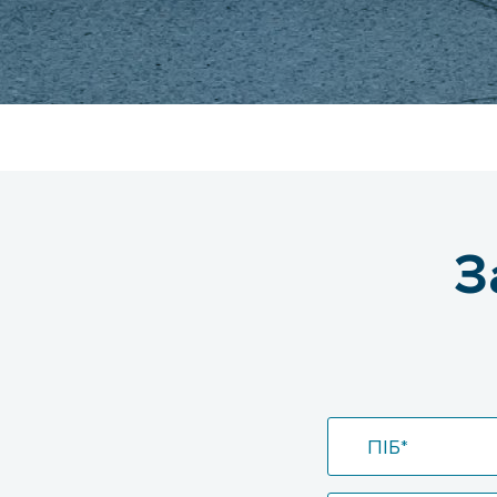
З
ПІБ*