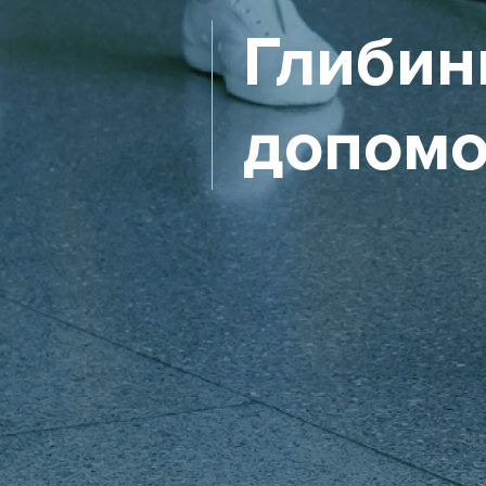
Глибин
допомо